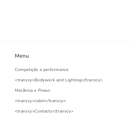
modal
Menu
Competição e performance
<transcy>Bodywork and Lighting</transcy>
Mecânica e Pneus
<transcy>cabin</transcy>
<transcy>Contacts</transcy>