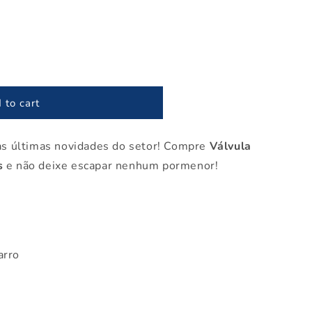
 to cart
as últimas novidades do setor! Compre
Válvula
s
e não deixe escapar nenhum pormenor!
arro