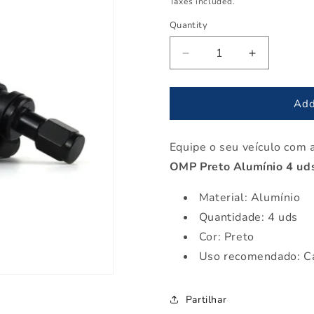
Taxes included.
Quantity
Decrease
Increase
quantity
quantity
for
for
Válvula
Válvula
Add
OMP
OMP
Preto
Preto
Equipe o seu veículo com 
Alumínio
Alumínio
4
4
OMP Preto Alumínio 4 ud
uds
uds
Material: Alumínio
Quantidade: 4 uds
Cor: Preto
Uso recomendado: C
Partilhar