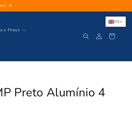
qui
EN
ca e Pneus
Log
Cart
in
P Preto Alumínio 4