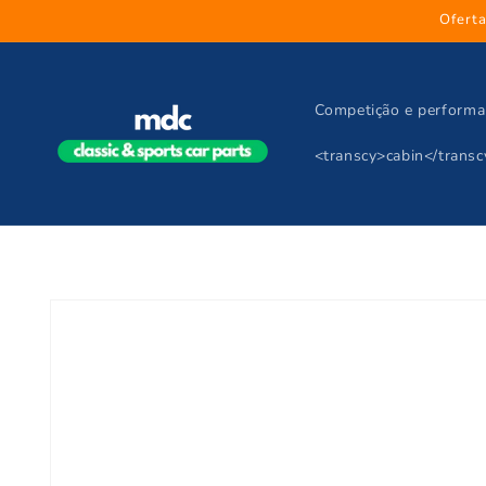
Skip to
Oferta
content
Competição e performa
<transcy>cabin</transc
Skip to
product
information