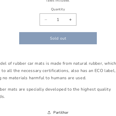
Taxes included.
Quantity
Decrease
Increase
quantity
quantity
for
for
Floor
Floor
Sold out
mats
mats
for
for
Audi
Audi
Q5
Q5
del of rubber car mats is made from natural rubber, which
(2008-
(2008-
 to all the necessary certifications, also has an ECO label,
2016)
2016)
 no materials harmful to humans are used.
ber mats are specially developed to the highest quality
ds.
Partilhar