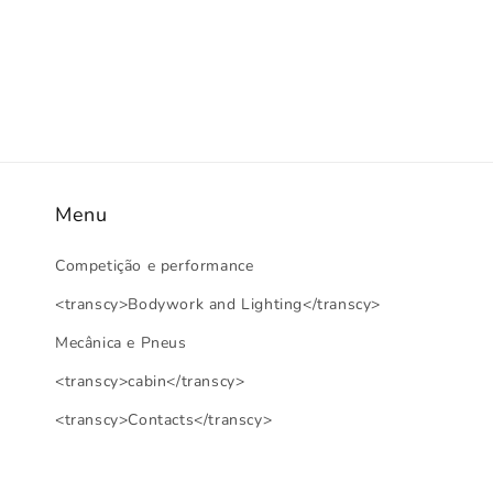
Menu
Competição e performance
<transcy>Bodywork and Lighting</transcy>
Mecânica e Pneus
<transcy>cabin</transcy>
<transcy>Contacts</transcy>