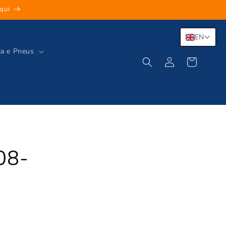
qui
EN
ca e Pneus
Log
Cart
in
08-