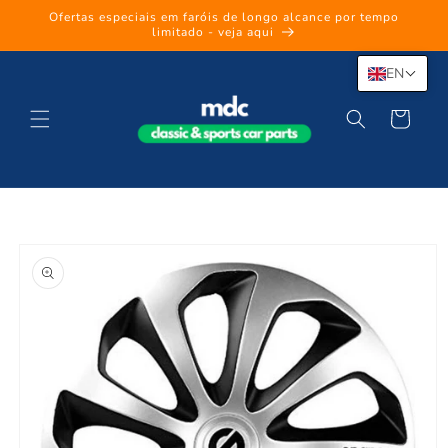
Skip to
Ofertas especiais em faróis de longo alcance por tempo
content
limitado - veja aqui
EN
Cart
Skip to
product
information