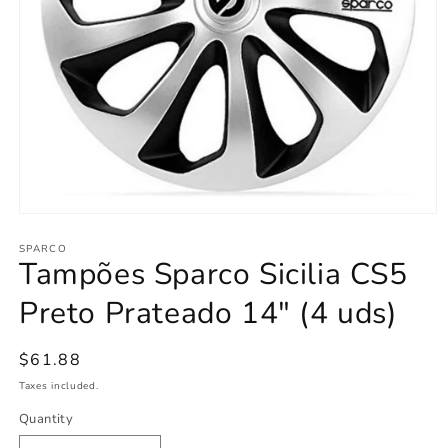
Open
media
1
SPARCO
Tampões Sparco Sicilia CS5
in
modal
Preto Prateado 14" (4 uds)
Regular
$61.88
price
Taxes included.
Quantity