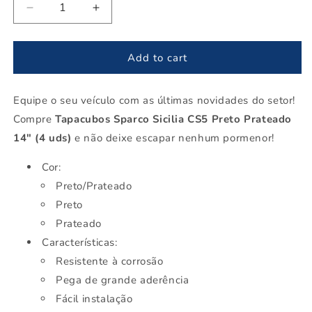
Decrease
Increase
quantity
quantity
for
for
Tampões
Tampões
Add to cart
Sparco
Sparco
Sicilia
Sicilia
Equipe o seu veículo com as últimas novidades do setor!
CS5
CS5
Preto
Preto
Compre
Tapacubos Sparco Sicilia CS5 Preto Prateado
Prateado
Prateado
14" (4 uds)
e não deixe escapar nenhum pormenor!
14&quot;
14&quot;
(4
(4
Cor:
uds)
uds)
Preto/Prateado
Preto
Prateado
Características:
Resistente à corrosão
Pega de grande aderência
Fácil instalação