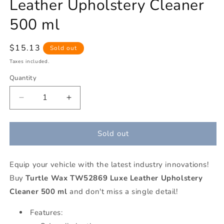
Leather Upholstery Cleaner
500 ml
Regular
$15.13
Sold out
price
Taxes included.
Quantity
Decrease
Increase
quantity
quantity
for
for
Turtle
Turtle
Sold out
Wax
Wax
TW52869
TW52869
Equip your vehicle with the latest industry innovations!
Luxe
Luxe
Leather
Leather
Buy
Turtle Wax TW52869 Luxe Leather Upholstery
Upholstery
Upholstery
Cleaner 500 ml
and don't miss a single detail!
Cleaner
Cleaner
500
500
Features:
ml
ml