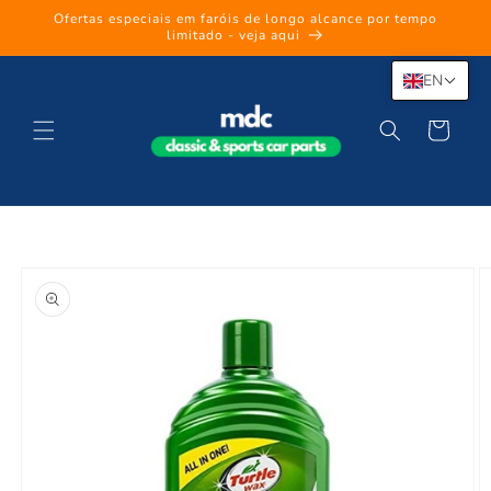
Skip to
Ofertas especiais em faróis de longo alcance por tempo
content
limitado - veja aqui
EN
Cart
Skip to
product
information