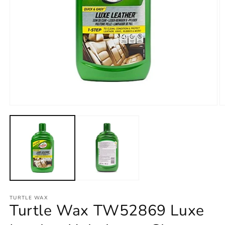
Open
O
media
m
1
2
in
in
modal
m
TURTLE WAX
Turtle Wax TW52869 Luxe