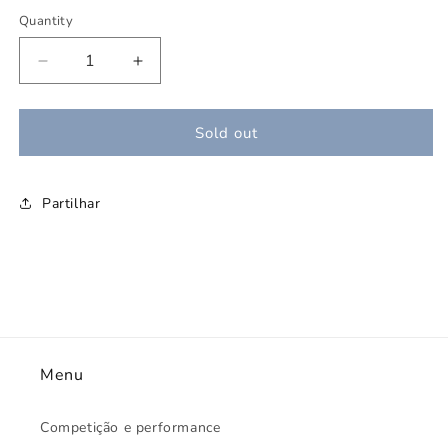
Quantity
Decrease
Increase
quantity
quantity
for
for
Fedima
Fedima
Sold out
FA2
FA2
205/90
205/90
R16
R16
Partilhar
Menu
Competição e performance