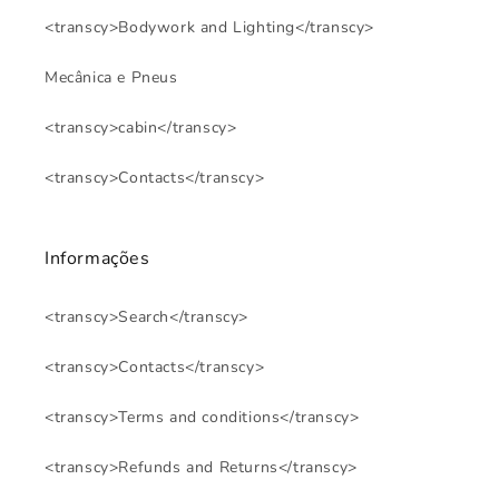
<transcy>Bodywork and Lighting</transcy>
Mecânica e Pneus
<transcy>cabin</transcy>
<transcy>Contacts</transcy>
Informações
<transcy>Search</transcy>
<transcy>Contacts</transcy>
<transcy>Terms and conditions</transcy>
<transcy>Refunds and Returns</transcy>