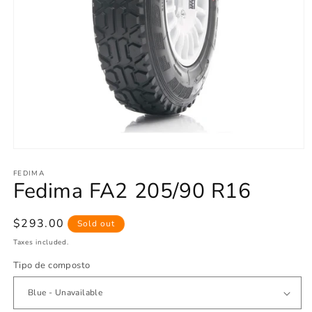
Open
media
1
FEDIMA
Fedima FA2 205/90 R16
in
modal
Regular
$293.00
Sold out
price
Taxes included.
Tipo de composto