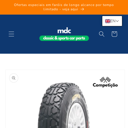
Skip to
Ofertas especiais em faróis de longo alcance por tempo
content
limitado - veja aqui
EN
Cart
Skip to
product
information