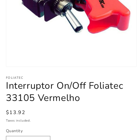
Open
media
1
FOLIATEC
Interruptor On/Off Foliatec
in
modal
33105 Vermelho
Regular
$13.92
price
Taxes included.
Quantity