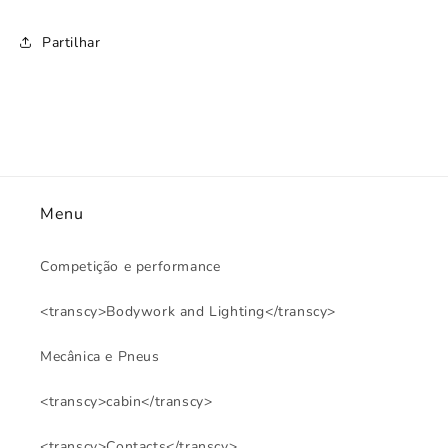
Partilhar
Menu
Competição e performance
<transcy>Bodywork and Lighting</transcy>
Mecânica e Pneus
<transcy>cabin</transcy>
<transcy>Contacts</transcy>