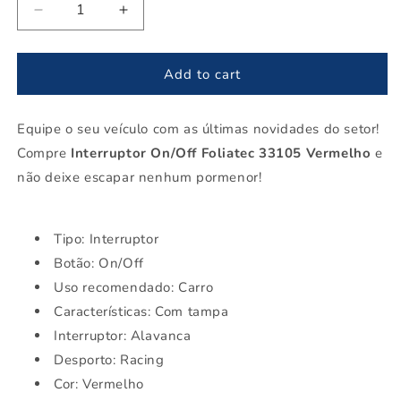
Decrease
Increase
quantity
quantity
for
for
Interruptor
Interruptor
Add to cart
On/Off
On/Off
Foliatec
Foliatec
Equipe o seu veículo com as últimas novidades do setor!
33105
33105
Vermelho
Vermelho
Compre
Interruptor On/Off Foliatec 33105 Vermelho
e
não deixe escapar nenhum pormenor!
Tipo: Interruptor
Botão: On/Off
Uso recomendado: Carro
Características: Com tampa
Interruptor: Alavanca
Desporto: Racing
Cor: Vermelho