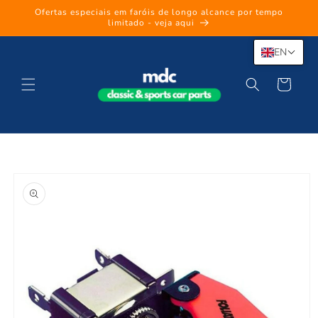
Skip to
Ofertas especiais em faróis de longo alcance por tempo
content
limitado - veja aqui
EN
Cart
Skip to
product
information