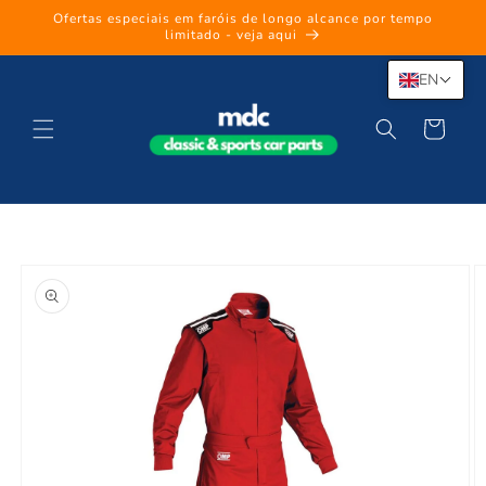
Skip to
Ofertas especiais em faróis de longo alcance por tempo
content
limitado - veja aqui
EN
Cart
Skip to
product
information