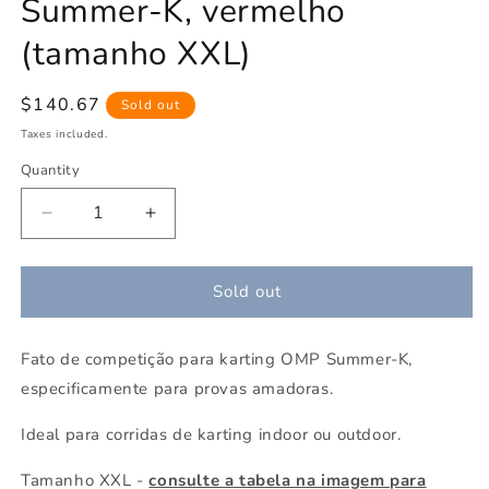
Summer-K, vermelho
(tamanho XXL)
Regular
$140.67
Sold out
price
Taxes included.
Quantity
Decrease
Increase
quantity
quantity
for
for
Fato
Fato
Sold out
de
de
competição
competição
Fato de competição para karting OMP Summer-K,
OMP
OMP
Summer-
Summer-
especificamente para provas amadoras.
K,
K,
vermelho
vermelho
Ideal para corridas de karting indoor ou outdoor.
(tamanho
(tamanho
XXL)
XXL)
Tamanho XXL -
consulte a tabela na imagem para