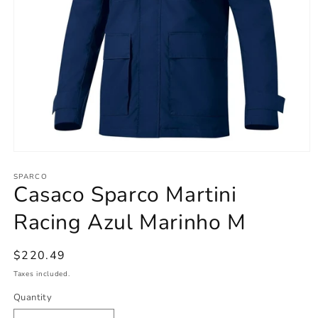
Open
media
1
SPARCO
Casaco Sparco Martini
in
modal
Racing Azul Marinho M
Regular
$220.49
price
Taxes included.
Quantity