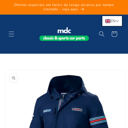
Skip to
Ofertas especiais em faróis de longo alcance por tempo
content
limitado - veja aqui
EN
Cart
Skip to
product
information