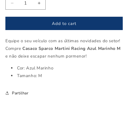
Decrease
Increase
quantity
quantity
for
for
Casaco
Casaco
Add to cart
Sparco
Sparco
Martini
Martini
Equipe o seu veículo com as últimas novidades do setor!
Racing
Racing
Azul
Azul
Compre
Casaco Sparco Martini Racing Azul Marinho M
Marinho
Marinho
e não deixe escapar nenhum pormenor!
M
M
Cor: Azul Marinho
Tamanho: M
Partilhar