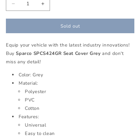
Decrease
Increase
quantity
quantity
for
for
Sparco
Sparco
Sold out
SPCS424GR
SPCS424GR
Seat
Seat
Equip your vehicle with the latest industry innovations!
Cover
Cover
Gray
Gray
Buy
Sparco SPCS424GR Seat Cover Grey
and don't
miss any detail!
Color: Grey
Material:
Polyester
PVC
Cotton
Features:
Universal
Easy to clean