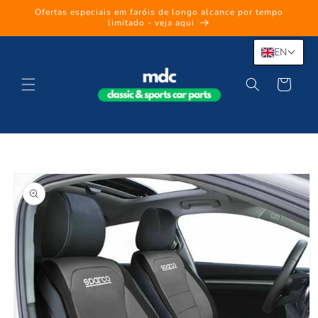
Skip to
Ofertas especiais em faróis de longo alcance por tempo
content
limitado - veja aqui
EN
Cart
Skip to
product
information