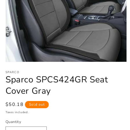
Open
media
1
SPARCO
Sparco SPCS424GR Seat
in
modal
Cover Gray
Regular
$50.18
Sold out
price
Taxes included.
Quantity