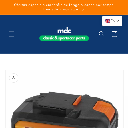
Skip to
Ofertas especiais em faróis de longo alcance por tempo
content
limitado - veja aqui
EN
Cart
Skip to
product
information