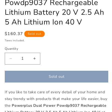
Powdp9037 Rechargeable
Lithium Battery 20 V 2.5 Ah
5 Ah Lithium Ion 40 V
Regular
$160.37
Sold out
price
Taxes included.
Quantity
Decrease
Increase
quantity
quantity
for
for
Powerplus
Powerplus
Sold out
Dual
Dual
Power
Power
If you like to take care of every detail of your home and
Powdp9037
Powdp9037
Rechargeable
Rechargeable
stay trendy with products that make your life easier, buy
Lithium
Lithium
the
Powerplus Dual Power Powdp9037 Rechargeable
Battery
Battery