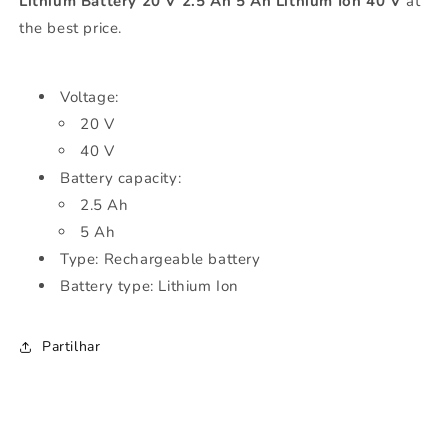
Lithium Battery 20 V 2.5 Ah 5 Ah Lithium Ion 40 V
at
20
20
V
V
the best price.
2.5
2.5
Ah
Ah
5
5
Voltage:
Ah
Ah
20 V
Lithium
Lithium
40 V
Ion
Ion
40
40
Battery capacity:
V
V
2.5 Ah
5 Ah
Type: Rechargeable battery
Battery type: Lithium Ion
Partilhar