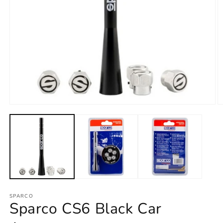
Open
O
media
m
1
2
in
in
modal
m
SPARCO
Sparco CS6 Black Car