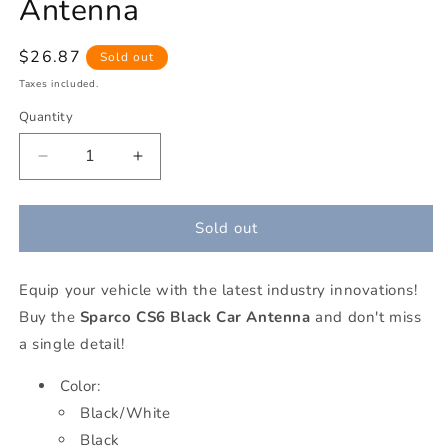
Antenna
Regular
$26.87
Sold out
price
Taxes included.
Quantity
Decrease
Increase
quantity
quantity
for
for
Sparco
Sparco
Sold out
CS6
CS6
Black
Black
Equip your vehicle with the latest industry innovations!
Car
Car
Antenna
Antenna
Buy the
Sparco CS6 Black Car Antenna
and don't miss
a single detail!
Color:
Black/White
Black