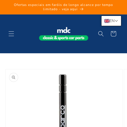
Skip to
Ofertas especiais em faróis de longo alcance por tempo
content
limitado - veja aqui
EN
Cart
Skip to
product
information